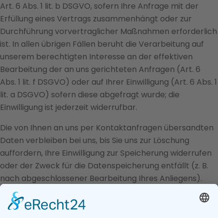
Art. 6 Abs. 1 lit. b DSGVO, sofern Ihre Anfrage mit der
Erfüllung eines Vertrags zusammenhängt oder zur
Durchführung vorvertraglicher Maßnahmen erforderlich
ist. In allen übrigen Fällen beruht die Verarbeitung auf
unserem berechtigten Interesse an der effektiven
Bearbeitung der an uns gerichteten Anfragen (Art. 6
Abs. 1 lit. f DSGVO) oder auf Ihrer Einwilligung (Art. 6 Abs. 1
lit. a DSGVO) sofern diese abgefragt wurde; die
Einwilligung ist jederzeit widerrufbar.
Die von Ihnen an uns per Kontaktanfragen übersandten
Daten verbleiben bei uns, bis Sie uns zur Löschung
auffordern, Ihre Einwilligung zur Speicherung widerrufen
oder der Zweck für die Datenspeicherung entfällt (z. B.
nach abgeschlossener Bearbeitung Ihres Anliegens).
Zwingende gesetzliche Bestimmungen – insbesondere
gesetzliche Aufbewahrungsfristen – bleiben unberührt.