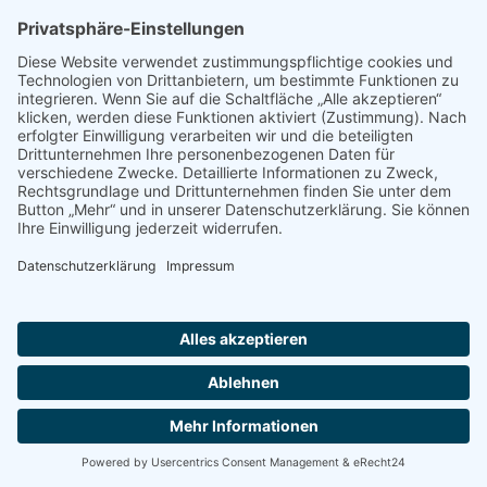
5. Plugins und Tools
Google Fonts (lokales Hosting)
Diese Seite nutzt zur einheitlichen Darstellung von
Schriftarten so genannte Google Fonts, die von Google
bereitgestellt werden. Die Google Fonts sind lokal
installiert. Eine Verbindung zu Servern von Google findet
dabei nicht statt.
Weitere Informationen zu Google Fonts finden Sie unter
https://developers.google.com/fonts/faq
und in der
Datenschutzerklärung von Google:
https://policies.google.com/privacy?hl=de
.
Font Awesome (lokales Hosting)
Diese Seite nutzt zur einheitlichen Darstellung von
Schriftarten Font Awesome. Font Awesome ist lokal