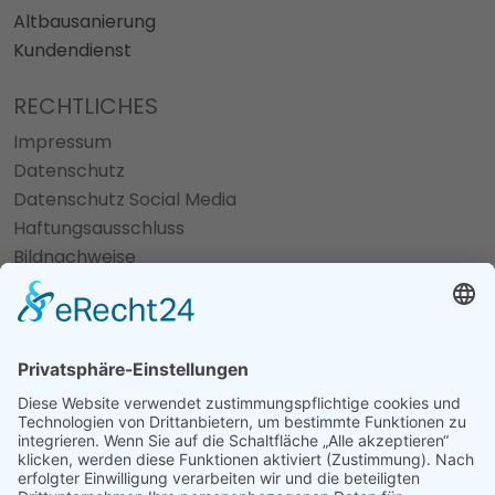
Altbausanierung
Kundendienst
RECHTLICHES
Impressum
Datenschutz
Datenschutz Social Media
Haftungsausschluss
Bildnachweise
Cookie-Einstellungen
fab fa-facebook
fab fa-instagram
©
Tebbens Haustechnik GmbH