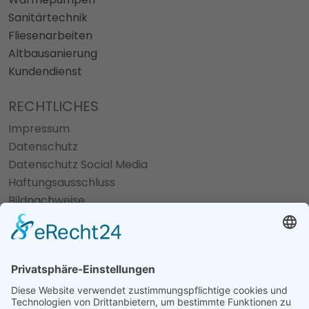
Sanitärtechnik
Fliesenarbeiten
Altbausanierung
Kundendienst
RECHTLICHES
Impressum
Datenschutz
Datenschutz Social Media
Haftungsausschluss
Bildnachweise
Cookie-Einstellungen
fab fa-facebook
fab fa-instagram