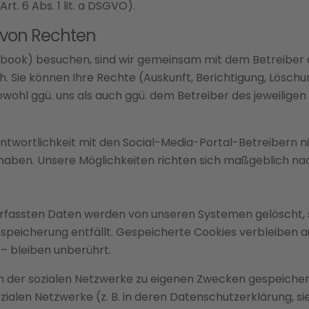
rt. 6 Abs. 1 lit. a DSGVO).
 von Rechten
cebook) besuchen, sind wir gemeinsam mit dem Betreiber 
 Sie können Ihre Rechte (Auskunft, Berichtigung, Löschu
hl ggü. uns als auch ggü. dem Betreiber des jeweiligen 
twortlichkeit mit den Social-Media-Portal-Betreibern nic
ben. Unsere Möglichkeiten richten sich maßgeblich nach
rfassten Daten werden von unseren Systemen gelöscht, sob
speicherung entfällt. Gespeicherte Cookies verbleiben au
– bleiben unberührt.
n der sozialen Netzwerke zu eigenen Zwecken gespeichert 
ozialen Netzwerke (z. B. in deren Datenschutzerklärung, si