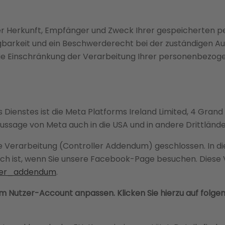
über Herkunft, Empfänger und Zweck Ihrer gespeicherten 
arkeit und ein Beschwerderecht bei der zuständigen Aufs
e Einschränkung der Verarbeitung Ihrer personenbezog
s Dienstes ist die Meta Platforms Ireland Limited, 4 Grand
ssage von Meta auch in die USA und in andere Drittländ
erarbeitung (Controller Addendum) geschlossen. In dies
ch ist, wenn Sie unsere Facebook-Page besuchen. Diese 
ller_addendum
.
m Nutzer-Account anpassen. Klicken Sie hierzu auf folgend