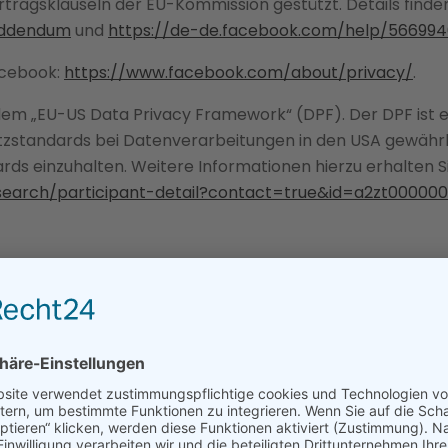
tragsklauseln der EU-Kommission gestützt. Details finden 
addendum
und
https://de-de.facebook.com/help/566994
acebook:
https://www.facebook.com/about/privacy/
.
 dem „EU-US Data Privacy Framework“ (DPF). Der DPF ist
zstandards bei Datenverarbeitungen in den USA gewährlei
ds einzuhalten. Weitere Informationen hierzu erhalten S
-search/participant-detail?contact=true&id=a2zt0000
s Dienstes ist die Meta Platforms Ireland Limited, 4 Grand
tragsklauseln der EU-Kommission gestützt. Details finden 
addendum
,
https://privacycenter.instagram.com/policy/
Daten entnehmen Sie der Datenschutzerklärung von Ins
 dem „EU-US Data Privacy Framework“ (DPF). Der DPF ist