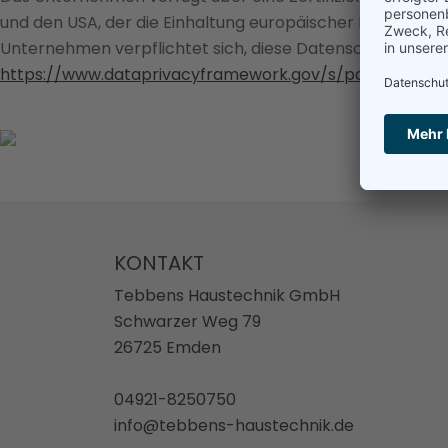
und den USA, der die Einhaltung europäischer Datenschut
Unternehmen verpflichtet sich, diese Datenschutzstandar
https://www.dataprivacyframework.gov/s/participant
KONTAKT
Tebbens Haustechnik GmbH
Schwarzer Weg 79
26725 Emden
04921-8250750
info@tebbens-haustechnik.de