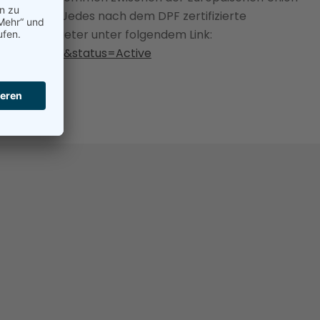
sten soll. Jedes nach dem DPF zertifizierte
ie vom Anbieter unter folgendem Link:
000GnywAAC&status=Active