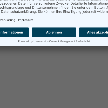
zstandards bei Datenverarbeitungen in den USA gewährlei
ds einzuhalten. Weitere Informationen hierzu erhalten S
-search/participant-detail?contact=true&id=a2zt0000