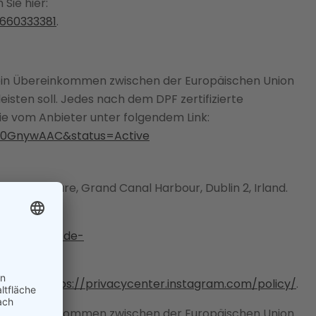
Sie hier:
660333381
.
 ein Übereinkommen zwischen der Europäischen Union
sten soll. Jedes nach dem DPF zertifizierte
ie vom Anbieter unter folgendem Link:
000GnywAAC&status=Active
 Canal Square, Grand Canal Harbour, Dublin 2, Irland.
Sie hier:
und
https://de-
tagram:
https://privacycenter.instagram.com/policy/
.
 ein Übereinkommen zwischen der Europäischen Union