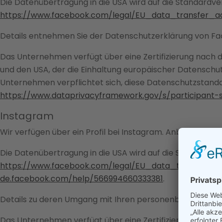
Die Datenübertragung in die USA wird auf die Standardver
https://www.facebook.com/legal/EU_data_transfer_
Details entnehmen Sie der Datenschutzerklärung von F
Das Unternehmen verfügt über eine Zertifizierung nach
und den USA, der die Einhaltung europäischer Datenschut
Unternehmen verpflichtet sich, diese Datenschutzstandar
https://www.dataprivacyframework.gov/s/participant
Instagram
Wir verfügen über ein Profil bei Instagram. Anbieter diese
Die Datenübertragung in die USA wird auf die Standardver
https://www.facebook.com/legal/EU_data_transfer_
de.facebook.com/help/566994660333381
.
Details zu deren Umgang mit Ihren personenbezogenen 
Das Unternehmen verfügt über eine Zertifizierung nach