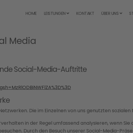
HOME
LEISTUNGEN
KONTAKT
ÜBER UNS
S
ial Media
ende Social-Media-Auftritte
?igsh=MzRlODBiNWFlZA%3D%3D
rke
n Netzwerken. Die im Einzelnen von uns genutzten sozialen
rverhalten in der Regel umfassend analysieren, wenn Sie 
 besuchen. Durch den Besuch unserer Social-Media-Präs